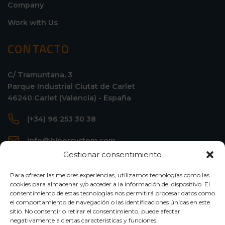
Company
Work with Us
CONTACTO
C/ Tramuntana, 3
Parque Industrial Ciutat de Carlet
46240 Carlet (Valencia) - España
(+34) 96 253 30 38
info@hipersystem.com
Gestionar consentimiento
Para ofrecer las mejores experiencias, utilizamos tecnologías como las
cookies para almacenar y/o acceder a la información del dispositivo. El
consentimiento de estas tecnologías nos permitirá procesar datos como
el comportamiento de navegación o las identificaciones únicas en este
sitio. No consentir o retirar el consentimiento, puede afectar
negativamente a ciertas características y funciones.