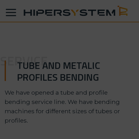
Skip
to
content
SERVICE
TUBE AND METALIC
PROFILES BENDING
We have opened a tube and profile
bending service line. We have bending
machines for different sizes of tubes or
profiles.