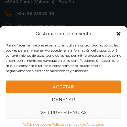
46240 Carlet (Valencia) - España
(+34) 96 253 30 38
info@hipersystem.com
Gestionar consentimiento
Para ofrecer las mejores experiencias, utilizamos tecnologías como las
cookies para almacenar y/o acceder a la información del dispositivo. El
consentimiento de estas tecnologías nos permitirá procesar datos como
el comportamiento de navegación o las identificaciones únicas en este
sitio. No consentir o retirar el consentimiento, puede afectar
negativamente a ciertas características y funciones.
ACEPTAR
Made with ♥ by
DENEGAR
Aviso legal
|
Política de Privacidad
|
Política de Cookies
VER PREFERENCIAS
English
(
Inglés
)
Español
Política de cookies
Política de privacidad
Aviso Legal